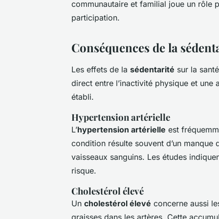
communautaire et familial joue un rôle
participation.
Conséquences de la sédentar
Les effets de la
sédentarité
sur la sant
direct entre l’inactivité physique et un
établi.
Hypertension artérielle
L’
hypertension artérielle
est fréquemme
condition résulte souvent d’un manque 
vaisseaux sanguins. Les études indiquen
risque.
Cholestérol élevé
Un
cholestérol élevé
concerne aussi les
graisses dans les artères. Cette accumu