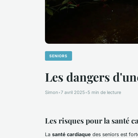
SENIORS
Les dangers d'une
Simon
•
7 avril 2025
•
5 min de lecture
Les risques pour la santé c
La
santé cardiaque
des seniors est for