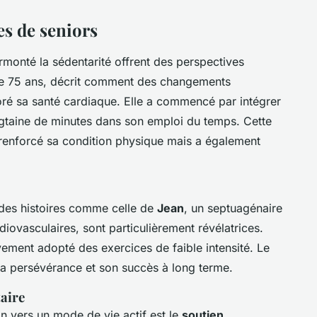
es de seniors
rmonté la sédentarité offrent des perspectives
de 75 ans, décrit comment des changements
ré sa santé cardiaque. Elle a commencé par intégrer
gtaine de minutes dans son emploi du temps. Cette
renforcé sa condition physique mais a également
 des histoires comme celle de
Jean
, un septuagénaire
diovasculaires, sont particulièrement révélatrices.
ivement adopté des exercices de faible intensité. Le
 sa persévérance et son succès à long terme.
aire
on vers un mode de vie actif est le
soutien