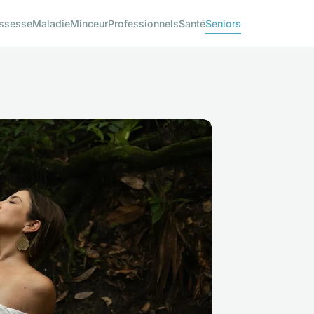
ssesse
Maladie
Minceur
Professionnels
Santé
Seniors