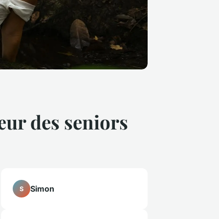
œur des seniors
Simon
S