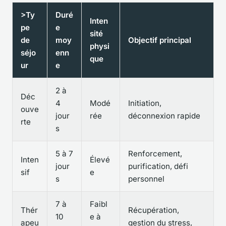
>Ty
Duré
Inten
pe
e
sité
de
moy
Objectif principal
physi
séjo
enn
que
ur
e
2 à
Déc
4
Modé
Initiation,
ouve
jour
rée
déconnexion rapide
rte
s
5 à 7
Renforcement,
Inten
Élevé
jour
purification, défi
sif
e
s
personnel
7 à
Faibl
Thér
Récupération,
10
e à
apeu
gestion du stress,