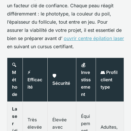
un facteur clé de confiance. Chaque peau réagit
différemment : le phototype, la couleur du poil,
l’épaisseur du follicule, tout entre en jeu. Pour
assurer la viabilité de votre projet, il est essentiel de
bien se préparer avant d’
ouvrir centre épilation laser
en suivant un cursus certifiant.
🔍
💰
M
⚡
Inve
👥 Profil
🛡️
ét
Efficac
stiss
client
Sécurité
ho
ité
eme
type
de
nt
La
se
Équi
Très
Élevée
r
pem
élevée
avec
Adultes,
(di
ent