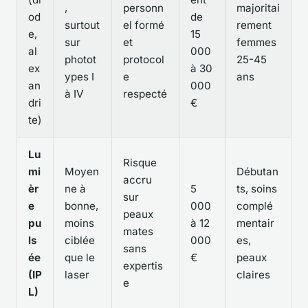
,
personn
majoritai
od
de
surtout
el formé
rement
e,
15
sur
et
femmes
al
000
photot
protocol
25-45
ex
à 30
ypes I
e
ans
an
000
à IV
respecté
dri
€
te)
Lu
Risque
mi
Moyen
Débutan
accru
èr
ne à
5
ts, soins
sur
e
bonne,
000
complé
peaux
pu
moins
à 12
mentair
mates
ls
ciblée
000
es,
sans
ée
que le
€
peaux
expertis
(IP
laser
claires
e
L)